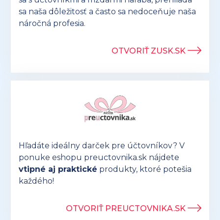
sa naša dôležitosť a často sa nedoceňuje naša
náročná profesia.
OTVORIŤ ZUSK.SK
Hľadáte ideálny darček pre účtovníkov? V
ponuke eshopu preuctovnika.sk nájdete
vtipné aj praktické
produkty, ktoré potešia
každého!
OTVORIŤ PREUCTOVNIKA.SK