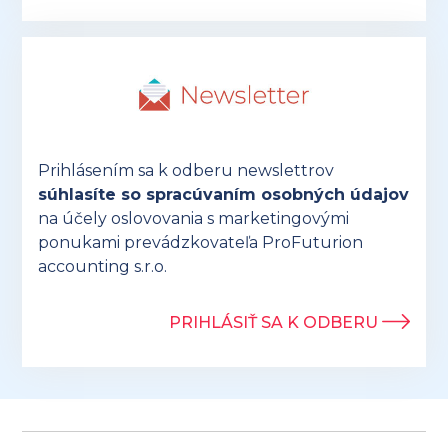
Prihlásením sa k odberu newslettrov
súhlasíte so spracúvaním osobných údajov
na účely oslovovania s marketingovými
ponukami prevádzkovateľa ProFuturion
accounting s.r.o.
PRIHLÁSIŤ SA K ODBERU