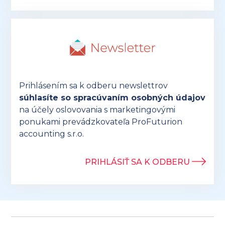
Prihlásením sa k odberu newslettrov
súhlasíte so spracúvaním osobných údajov
na účely oslovovania s marketingovými
ponukami prevádzkovateľa ProFuturion
accounting s.r.o.
PRIHLÁSIŤ SA K ODBERU